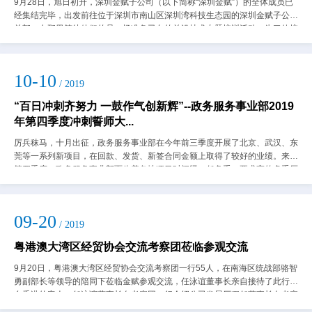
9月28日，旭日初升，深圳金赋子公司（以下简称“深圳金赋”）的全体成员已
经集结完毕，出发前往位于深圳市南山区深圳湾科技生态园的深圳金赋子公司
总部，在那里等待他们的是一场准备已久的前沿技术专题培训活动。为了使培
训活动达到“三白”（讲得明白、听...
10-10
/ 2019
“百日冲刺齐努力 一鼓作气创新辉”--政务服务事业部2019
年第四季度冲刺誓师大...
厉兵秣马，十月出征，政务服务事业部在今年前三季度开展了北京、武汉、东
莞等一系列新项目，在回款、发货、新签合同金额上取得了较好的业绩。来到
第四季度，政务服务事业部面临着各地项目时间紧、任务重、要求高的多重压
力，事业部更需要团队齐心协力，发挥最...
09-20
/ 2019
粤港澳大湾区经贸协会交流考察团莅临参观交流
9月20日，粤港澳大湾区经贸协会交流考察团一行55人，在南海区统战部骆智
勇副部长等领导的陪同下莅临金赋参观交流，任泳谊董事长亲自接待了此行来
自香港的客人。任泳谊董事长向考察团一行介绍公司发展历程任董事长向考察
团一行介绍了公司的发展历程以及在...