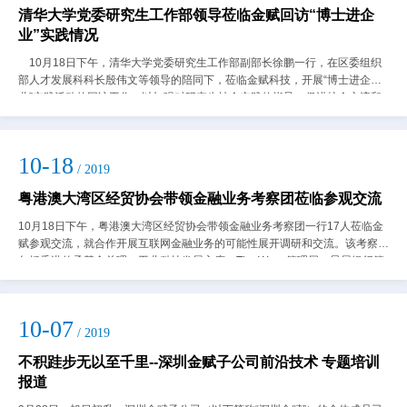
清华大学党委研究生工作部领导莅临金赋回访“博士进企
业”实践情况
10月18日下午，清华大学党委研究生工作部副部长徐鹏一行，在区委组织
部人才发展科科长殷伟文等领导的陪同下，莅临金赋科技，开展“博士进企
业”实践活动的回访工作，以加强对研究生社会实践的指导，促进校企交流和
合作。&n...
10-18
/ 2019
粤港澳大湾区经贸协会带领金融业务考察团莅临参观交流
10月18日下午，粤港澳大湾区经贸协会带领金融业务考察团一行17人莅临金
赋参观交流，就合作开展互联网金融业务的可能性展开调研和交流。该考察团
包括香港传承基金总理、工业科技发展主席、The Wave管理层、星展银行管
理层等成员。任泳谊董事长向...
10-07
/ 2019
不积跬步无以至千里--深圳金赋子公司前沿技术 专题培训
报道