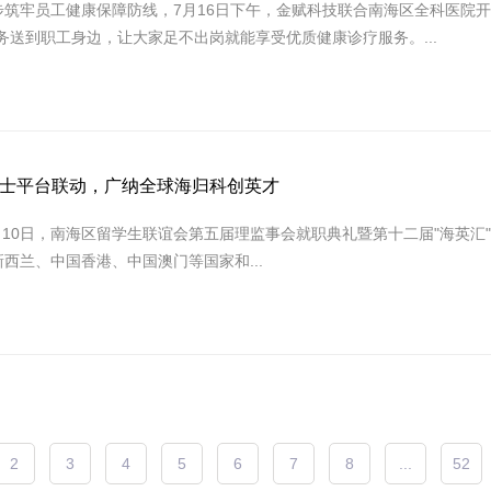
筑牢员工健康保障防线，7月16日下午，金赋科技联合南海区全科医院开
送到职工身边，让大家足不出岗就能享受优质健康诊疗服务。...
博士平台联动，广纳全球海归科创英才
月10日，南海区留学生联谊会第五届理监事会就职典礼暨第十二届"海英汇
西兰、中国香港、中国澳门等国家和...
2
3
4
5
6
7
8
...
52