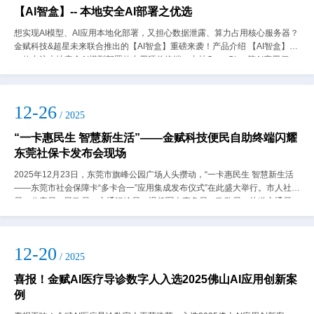
【AI智盒】-- 本地安全AI部署之优选
想实现AI模型、AI应用本地化部署，又担心数据泄露、算力占用核心服务器？
金赋科技&超星未来联合推出的【AI智盒】重磅来袭！产品介绍 【AI智盒】是
一款专注本地安全AI模型部署的专用硬件终端，支持OpenClaw等AI应用便...
12-26
/ 2025
“一卡惠民生 智慧新生活”——金赋科技便民自助终端闪耀
东莞社保卡发布会现场
2025年12月23日，东莞市旗峰公园广场人头攒动，“一卡惠民生 智慧新生活
——东莞市社会保障卡“多卡合一”应用集成发布仪式”在此盛大举行。市人社
局、公安局、民政局、交通运输局、退役军人事务局、政数局、轨道交通局、
残联等相关领导上台，共同启...
12-20
/ 2025
喜报！金赋AI医疗导诊数字人入选2025佛山AI应用创新案
例