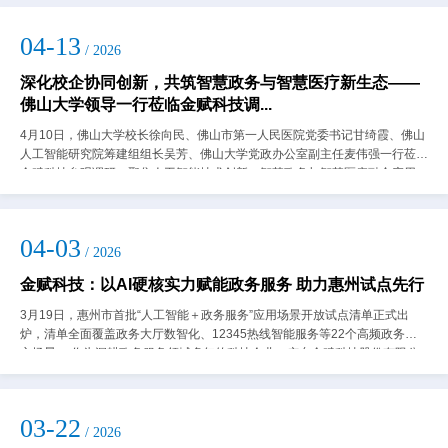
04-13
/ 2026
深化校企协同创新，共筑智慧政务与智慧医疗新生态——
佛山大学领导一行莅临金赋科技调...
4月10日，佛山大学校长徐向民、佛山市第一人民医院党委书记甘绮霞、佛山
人工智能研究院筹建组组长吴芳、佛山大学党政办公室副主任麦伟强一行莅临
金赋科技参观调研，聚焦人工智能技术创新、智慧政务与智慧医疗融合应用，
共商产学研医深度融合、协同发展大计...
04-03
/ 2026
金赋科技：以AI硬核实力赋能政务服务 助力惠州试点先行
3月19日，惠州市首批“人工智能＋政务服务”应用场景开放试点清单正式出
炉，清单全面覆盖政务大厅数智化、12345热线智能服务等22个高频政务核
心场景。 作为深耕政务服务领域多年的科技企业，广东金赋科技股份有限公
司（以下简称“金赋科...
03-22
/ 2026