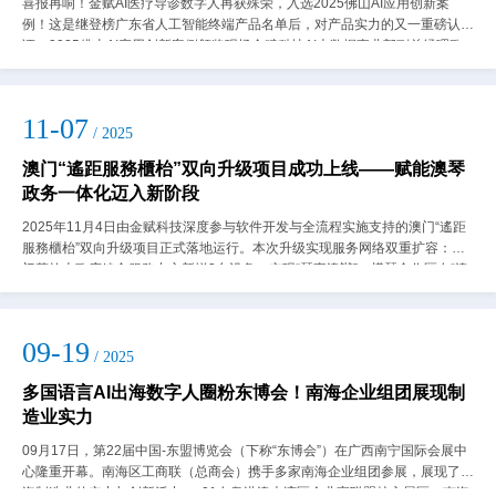
喜报再响！金赋AI医疗导诊数字人再获殊荣，入选2025佛山AI应用创新案
例！这是继登榜广东省人工智能终端产品名单后，对产品实力的又一重磅认
证。2025佛山AI应用创新案例颁奖现场金赋科技AI大数据事业部副总经理欧
阳小燕（左二） 昨...
11-07
/ 2025
澳门“遙距服務櫃枱”双向升级项目成功上线——赋能澳琴
政务一体化迈入新阶段
2025年11月4日由金赋科技深度参与软件开发与全流程实施支持的澳门“遙距
服務櫃枱”双向升级项目正式落地运行。本次升级实现服务网络双重扩容：澳
门慕拉士政府綜合服務中心新增3台设备，实现“琴事澳辦”。横琴合作区在“澳
门新街坊”既有1台设备基础...
09-19
/ 2025
多国语言AI出海数字人圈粉东博会！南海企业组团展现制
造业实力
09月17日，第22届中国-东盟博览会（下称“东博会”）在广西南宁国际会展中
心隆重开幕。南海区工商联（总商会）携手多家南海企业组团参展，展现了南
海制造业的实力与创新活力。 01在粤港澳大湾区企业家联盟核心展区，南海