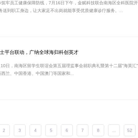
筑牢员工健康保障防线，7月16日下午，金赋科技联合南海区全科医院开
送到职工身边，让大家足不出岗就能享受优质健康诊疗服务。...
博士平台联动，广纳全球海归科创英才
月10日，南海区留学生联谊会第五届理监事会就职典礼暨第十二届"海英汇
西兰、中国香港、中国澳门等国家和...
2
3
4
5
6
7
8
...
52