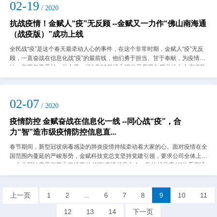
02-19
/ 2020
抗战疫情！金赋人“疫”无反顾 --金赋又一力作“佛山南海通
（战疫版）”成功上线
全民战“疫”是这个春天最牵动人心的事件，在这个非常时期，金赋人“疫”无反
顾，一直奋战在信息化战“疫”的最前线，他们勇于担当、甘于奉献，为疫情防
控、复工复产贡献一份力量。继1月30日投入研发骨干紧急开发佛山市疫情防
控直报系统之后，为迎接即将到...
02-07
/ 2020
疫情防控 金赋奋战在信息化一线 --同心战“疫”，合
力“智”造市级疫情防控信息直...
春节期间，新型冠状病毒感染的肺炎疫情持续牵动着大家的心。面对疫情在全
国范围内蔓延的严峻形势，金赋科技党总支坚持党建引领，要求公司全体上下
一心共同认真贯彻落实习近平总书记“疫情就是命令、防控就是责任”的重要讲
话精神，严格按照上级政府部门的统一...
上一页
1
2
...
6
7
8
9
10
11
12
13
14
下一页