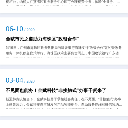
税柜台，纳税人在荔湾区政务服务中心即可办理税费业务，体验“全业务、全
流程、零距离、零等待”的“双全双零”全新智能化办税模式。 一是智能柜
台“远...
06-10
/ 2020
金赋市民之窗助力海珠区“政银合作”
6月9日，广州市海珠区政务数据局与建设银行海珠支行“政银合作”签约暨政务
服务一体机移交仪式举行。海珠区政府主要负责同志，中国建设银行广东省分
行、海珠区支行负责同志，广州市政数局有关同志，海珠区委区政府相关部
门、各街道负责同志等出席了本次活动...
03-04
/ 2020
不见面也能办！金赋科技“非接触式”办事干货来了
新冠肺炎疫情当下，金赋科技勇于承担社会责任，在不见面、“非接触式”办事
上献策添力，金赋科技自主研发的产品智能柜台、自助服务终端和微信预约系
统可为群众办事排忧解难。01实现事项全程不见面安全办来到行政服务中心
和智能办税服务厅，通过“云交互”智...