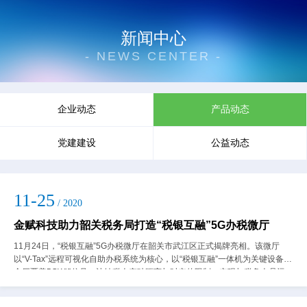
新闻中心
- NEWS CENTER -
企业动态
产品动态
党建建设
公益动态
11-25
/ 2020
金赋科技助力韶关税务局打造“税银互融”5G办税微厅
11月24日，“税银互融”5G办税微厅在韶关市武江区正式揭牌亮相。该微厅
以“V-Tax”远程可视化自助办税系统为核心，以“税银互融”一体机为关键设备，
全厅覆盖5GWifi信号，让纳税人突破距离与时空的限制，实现与税务人员远
程“面对面”交流。...