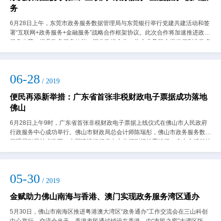
务
6月28日上午，东莞市政务服务数据管理局与东莞银行举行党建共建活动和签
署“互联网+政务服务+金融服务”战略合作框架协议。此次合作将加速推进政务
服务改革，提升政务服务效能，深化政银合作，为企业及群众提供便利化政务
服务、普惠金融服务。市政务服务...
06-28
/ 2019
便民再添新举措：广东省首张非税财政电子票据成功落地
佛山
6月28日上午9时，广东省首张非税财政电子票据上线仪式在佛山市人民政府
行政服务中心成功举行。佛山市财政局总会计师陈瑞彤，佛山市政务服务数据
管理局副局长卢海英，中国建设银行佛山市分行副行长霍锦行，广东金赋科技
股份有限公司副总裁薛弋达等参加了首...
05-30
/ 2019
金赋助力佛山南海与香港、澳门实现政务服务湾区通办
5月30日，佛山市南海区推进粤港澳大湾区“政务通办”工作交流会在三山科创