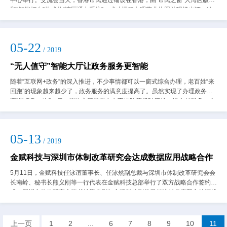
中心举行。交流会当天，香港市民通过铺设在香港，由“市民之窗”大湾区版本
和“智能柜台”构成的“湾区通办系统”，成功远程办理营业执照并现场出证。这
是香港与内地政务服务“跨境...
05-22
/ 2019
“无人值守”智能大厅让政务服务更智能
随着“互联网+政务”的深入推进，不少事情都可以一窗式综合办理，老百姓“来
回跑”的现象越来越少了，政务服务的满意度提高了。虽然实现了办理政务事
项“最多跑一次”，但一些地方还是存在办事排队等候时间长、提交材料多、非
工作时间不受理等诸多情况，便民...
05-13
/ 2019
金赋科技与深圳市体制改革研究会达成数据应用战略合作
5月11日，金赋科技任泳谊董事长、任泳然副总裁与深圳市体制改革研究会会
长南岭、秘书长熊义刚等一行代表在金赋科技总部举行了双方战略合作签约仪
式。深圳市体改研究会秘书长熊义刚与金赋科技副总裁任泳然代表双方签订战
略合作协议 深圳市体制改...
上一页
1
2
...
6
7
8
9
10
11