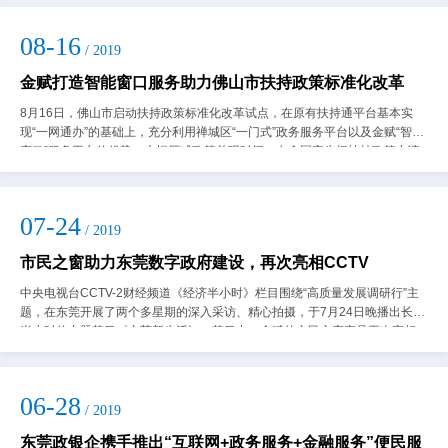
08-16
/ 2019
金赋打造智能窗口服务助力佛山市扶持政策标准化改革
8月16日，佛山市启动扶持政策标准化改革试点，在原有扶持通平台基本实
现“一网通办”的基础上，充分利用禅城区“一门式”政务服务平台以及金赋“智能
窗口”服务平台的优势，大幅压减政策兑现时间，在全国率先把扶持政策申请
到兑现时间全部压缩在两个月以内...
07-24
/ 2019
市民之窗助力东莞数字政府建设，再次亮相CCTV
中央电视台CCTV-2财经频道《经济半小时》栏目围绕“高质量发展调研行”主
题，在东莞开展了两个多星期的深入采访、精心拍摄，于7月24日晚播出长度
半小时的专题节目《东莞新生活》。节目中，金赋的市民之窗产品再次亮相。
《经济半小时》播出画面&nb...
06-28
/ 2019
东莞政银企携手推出“互联网+政务服务+金融服务”便民服