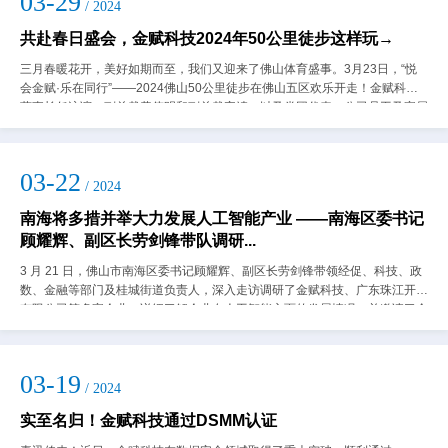
03-29
/ 2024
共赴春日盛会，金赋科技2024年50公里徒步这样玩→
三月春暖花开，美好如期而至，我们又迎来了佛山体育盛事。3月23日，“悦
会金赋·乐在同行”——2024佛山50公里徒步在佛山五区欢乐开走！金赋科技
董事长任泳谊、副总裁黄伟明和副总裁宋靖，以及党团代表、公司员工及家属
们报名近八十人，分别沿着五条...
03-22
/ 2024
南海将多措并举大力发展人工智能产业 ——南海区委书记
顾耀辉、副区长劳剑锋带队调研...
3 月 21 日，佛山市南海区委书记顾耀辉、副区长劳剑锋带领经促、科技、政
数、金融等部门及桂城街道负责人，深入走访调研了金赋科技、广东珠江开关
有限公司等多家企业，详细了解企业在人工智能方面的发展情况，并邀请了金
赋科技董事长任泳谊、新瑞洲科技...
03-19
/ 2024
实至名归！金赋科技通过DSMM认证