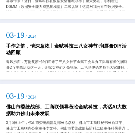
喜讯传来！近日，金赋科技在数据安全领域取得了重大突破，顺利通过
DSMM（数据安全能力成熟度模型）二级认证！这是对我公司在数据安全领
域能力的高度认可，也是我公司长期致力于数据安全工作的重要成果。关于
DSMMDSMM（Data Security...
03-19
/ 2024
手作之韵，情深意浓丨金赋科技三八女神节·润唇膏DIY活
动回顾
春风拂面，万物复苏~我们迎来了三八女神节金赋工会举办了温馨有爱的润唇
膏DIY主题活动这一天，金赋女神们闪亮登场……活动伊始老师为大家讲解润
唇膏的制作方法和技巧金赋男神女神们纷纷拿起小工具，跃跃欲试~手中的材
料仿佛拥有了魔法通过一双双巧手最后...
03-19
/ 2024
佛山市委统战部、工商联领导莅临金赋科技，共话AI大数
据助力佛山未来发展
3月5日上午，佛山市委统战部副部长徐彦林、佛山市工商联秘书长俞红平、
佛山市工商联办公室主任李文科、佛山市委统战部新阶科二级主任科员劳丹宇
莅临金赋科技调研指导。金赋科技董事长任泳谊、副总裁宋靖进行了热情接