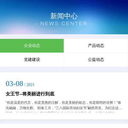
新闻中心
- NEWS CENTER -
企业动态
产品动态
党建建设
公益动态
03-08
/ 2021
女王节--将美丽进行到底
“你是温柔的代言，你是贤惠的注解，你是美丽的标志，你是聪明的诠释！”春
光融融，万物生辉。 阳春三月，“三八国际劳动妇女节”翩然而至。为纪念这一
节日，让金赋科技的女王们享受到作为女神的幸福和快乐，公司特别筹备
了“金赋女王节”庆祝活动。早上9点...