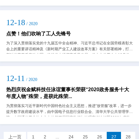
举办了主题为“聚力金赋·创想未...
12-18
/ 2020
点赞！他们吹响了工人先锋号
为了深入贯彻落实党的十九届五中全会精神、习近平总书记在全国劳模表彰大
会上的重要讲话精神及《新时期产业工人建设改革方案》有关部署精神，打造
新时代高素质劳动大军，推进佛山经济高质量发展，佛山市总工会在10月份
向全市单位、企业、个人收集先进案例。...
12-11
/ 2020
热烈庆祝金赋科技任泳谊董事长荣获“2020政务服务十大
年度人物”殊荣，是获此殊荣...
为贯彻落实习近平新时代中国特色社会主义思想，推进“放管服”改革，进一步
提升数字政府建设水平，由中国电子信息行业联合会、清华大学公共管理学
院、中国通信工业协会主办的第四届国家数据与治理高峰论坛暨2020年度数
字政务服务博览会于 12...
上一页
1
2
...
24
25
26
27
28