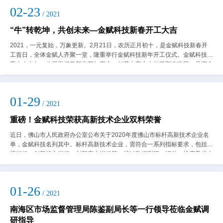
02-23
/ 2021
“牛”转乾坤，共创未来—金赋科技新春开工大吉
2021，一元复始，万象更新。2月21日，农历正月初十，是金赋科技新春开
工首日，全体金赋人齐聚一堂，隆重举行金赋科技新年开工仪式。金赋科技开
工大吉中午，公司举行了新春开年宴会，任董在宴会上做了新春致辞，号召全
体金赋人在新的一年里共同努力，团...
01-29
/ 2021
重磅！金赋科技荣获高新技术企业双料荣誉
近日，佛山市人民政府办公室公布关于2020年度佛山市标杆高新技术企业名
单，金赋科技名列其中。标杆高新技术企业，需符合一系列指标要求，包括规
模指标、创新投入指标、创新产出指标等。经过数据测评、汇总、排序及佛山
五区推荐名单对比等环节后，才综合评...
01-26
/ 2021
南海区市场监督管理局陈鉴副局长等一行领导莅临金赋调
研指导