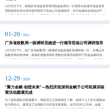
1月25日下午，南海区市场监督管理局陈鉴副局长一行领导在桂城市场监督管
理所副所长李永凤等领导陪同下莅临公司参观指导，并与金赋科技就知识产权
相关工作开展调研交流。公司董事长任泳谊对来访领导表示了热烈欢迎，企管
中心徐世明副总监为来访领导就企业发...
01-20
/ 2021
广东省政数局一级调研员姚进一行领导莅临公司调研指导
1月19日下午，由广东省政数局一级调研员姚进领队的调研组一行，在佛山市
政数局局长陈伟锋、南海区政数局局长李毅佳等领导的陪同下莅临金赋科技，
对公司政务自助终端新型服务模式应用进行考察调研。任董事长向一行领导介
绍公司的发展情况任董事长向各位领导...
12-29
/ 2020
“聚力金赋·创想未来”—热烈庆祝深圳金赋子公司拓展训练
营活动圆满完成
为了提高团队内部凝聚力，增进员工之间的相互了解，加强个人工作主观能动
性与责任心，展现员工自我能力与开发无限潜能，在2020年12月份，金赋科
技子公司--深圳金赋科技有限公司在清远国营银盏温泉拓展基地组织全体员工