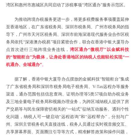
湾区和惠州市惠城区共同启动了涉税事项“湾区通办”服务示范区。
为推动跨境办税服务更进一步，将更多税费服务事项覆盖延伸
至香港地区，在广东省税务局、深圳市税务局、广州市税务局的指
导下，广州市天河区税务局、深圳市前海深港现代服务业合作区税
务局依托
“深港澳办税易”项目紧密合作，联合在香港中银大厦导办
点首次进行三地跨境业务连线，
湾区通办“微税厅”以
金赋科技
的
“智能柜台”为载体，让身处香港地区的纳税人也能轻松实现“一
机通办、全域通办”
。
据了解，香港中银大厦导办点
摆放的金赋科技
“智能柜台”
集成
了广东省税务局和深圳市税务局电子税务局、V-Tax远程办等服务
渠道，通办范围包括信息查询、证明办理等5类57项自助办税业务
及三地全量电子税务局和视频办理业务，为跨区域纳税人提供了房
产交易等与民生保障密切相关的“一站式”征纳互动服务。遇到个性
化问题，纳税人可一键启动“远程咨询”和“远程帮办”，分别与广
州、深圳主管税务机关直接连线，税务人员通过实时视音频交互、
共享屏幕界面、页面圈注引导等方式，精准解答政策和操作问题，