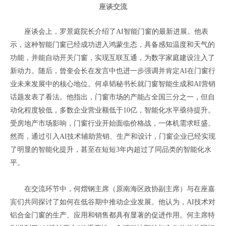
座谈交流
座谈会上，罗景庭
院长介绍了
AI智能门窗的最新进展。他表
示，这种智能门窗已经成功进入鸿蒙生态，具备感知温度和天气的
功能，并能自动开关门窗，实现互联互通，为数字家庭建设注入了
新动力。
随后，曾奎会长在发言中也进一步强调并肯定AI在门窗行
业未来发展中的核心地位。
何卓韬
秘书长就门窗智能生成和
AI营销
话题发表了看法。他指出，门窗市场的产能占全国三分之一，但自
动化程度较低，多数企业营业额低于10亿，智能化水平亟待提升。
受房地产市场影响，门窗行业开始面临价格战，一体机需求旺盛。
然而，通过引入AI技术辅助营销、生产和设计，门窗企业已经实现
了明显的智能化提升，甚至在短短3年内超过了同品类的智能化水
平。
在交流环节中，
何熠钢主席（原南海区政协副主席）与在座嘉
宾们共同探讨了如何在低谷期中推动企业发展。
他认为，
AI技术对
铝合金门窗的生产、应用和销售都具有显著的促进作用。何主席特