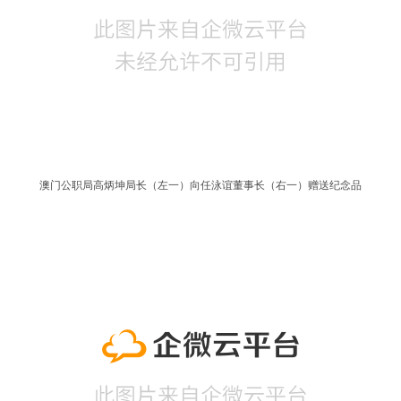
澳门公职局高炳坤局长（左一）向任泳谊董事长（右一）赠送纪念品