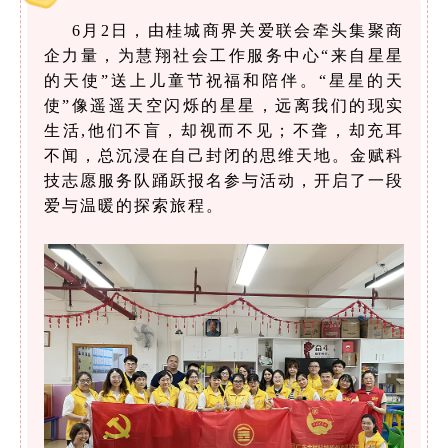
6月2日
，由桂城商
界
关爱联会牵头集聚
商
企力量，为慧翔社会工作服务中心“来自星星
的天使”送上儿童节祝福和陪伴。“星星的天
使”像遥遥天空闪烁的星星，远离我们的现实
生活,他们不盲，却视而不见；不聋，却充耳
不闻，总沉浸在自己封闭的思维天地。金赋科
技志愿服务队踊跃报名参与活动，开启了一段
爱与温暖的探索旅程。