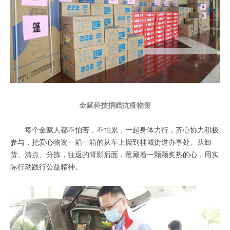
金赋科技捐赠抗疫物资
每个
金赋人
都不怕苦，不怕累，一起身体力行，齐心协力积极
参与，
把爱心物资
一箱一箱的从
车上搬到桂城街道办事处。从卸
货、清点、分
拣，往返的背影后面，蕴藏着一颗颗炙热的心，用实
际行动践行公益精神。