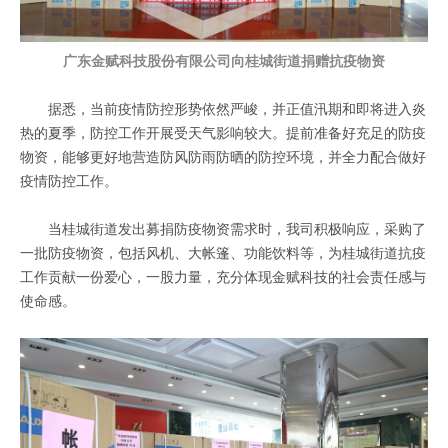
广东金赋科技股份有限公司向桂城街道捐赠抗疫物资
据悉，
当前疫情防控形势依然严峻，并正值汛期和即将进入炎
热的夏季，防控工作开展受天气影响较大。
提前准备好充足的防疫
物资，能够更好地
营造防风防雨防晒的防控环境，
并
全力
配合
做好
疫情防控工作
。
当桂城街道发出募捐防疫物资需求时，我司积极响应，采购了
一批防疫物资，包括风机、大帐篷、功能饮料等，为桂城街道抗疫
工作贡献一份爱心，一股力量，充分
体现
金赋科技的
社会责任
感与
使命感。