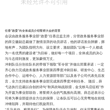
任香“政委”向全体成员介绍誓师大会的背景
会议由政务服务事业部“政委”任香总监主持，分管政务服务事业部
的薛立徽副总裁做了激情澎湃的动员讲话，他的讲话发自肺腑，掷
地有声，为团队指明方向、设立要求，激励团队“以每一个人都成
为一名优秀的建设者”为目标，做好每一个项目，全体成员的决心
与斗志得到激发，更加豪情万丈。
冲刺队伍分别在队长的带领下领取“军令状”并做出郑重承诺：一定
齐心协力完成政务服务事业部第四季度冲刺目标。研发中心、生态
合作中心、运维中心、人力资源部等部门以及各子公司代表先后发
言，全力支持政务服务事业部完成第四季度冲刺任务。 随后，薛
弋达执行总裁以自创的诗句“秋风吹响战鼓擂，金戈铁马启征程”作
为开篇为事业部鼓劲，将誓师大会的气氛推向高潮。薛总还表示公
司将为事业部提供全方位的保障，让各队伍可以心无旁骛地在前线
冲锋陷阵，并期待他们凯旋而归。
“兵马未动，粮草先行”，为保障各队伍全力冲刺，任泳谊董事长向