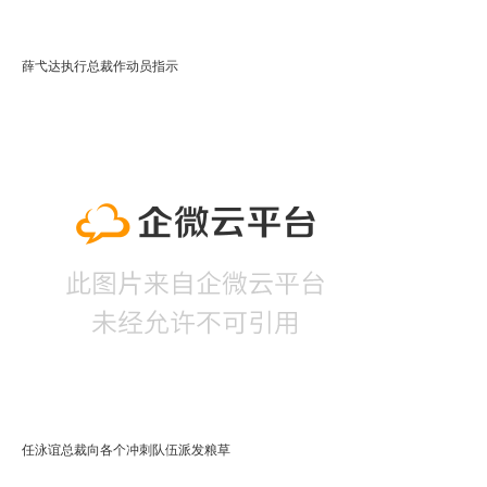
薛弋达执行总裁作动员指示
任泳谊总裁向各个冲刺队伍派发粮草