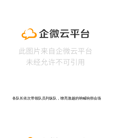
各队长依次带领队员列纵队，嘹亮激越的呐喊响彻会场