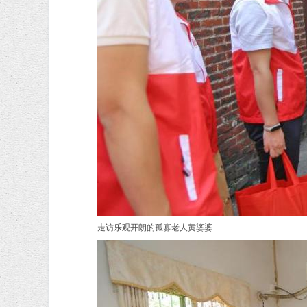
走访乐观开朗的孤寡老人黄婆婆