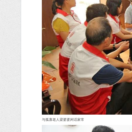
与孤寡老人梁婆婆闲话家常